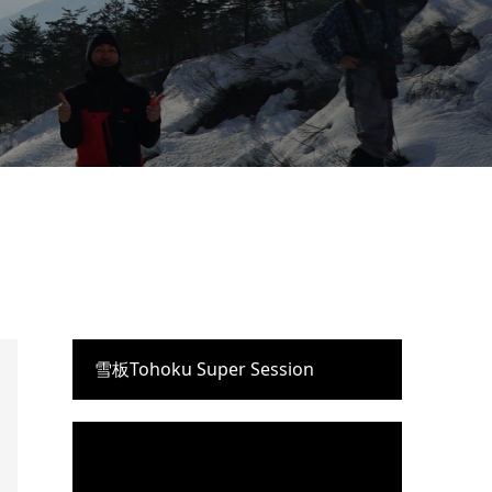
雪板Tohoku Super Session
動
画