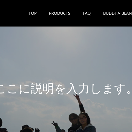
TOP
PRODUCTS
FAQ
BUDDHA BLAN
こ
こ
に
説
明
を
入
力
し
ま
す
こ
こ
に
説
明
を
入
力
し
ま
す