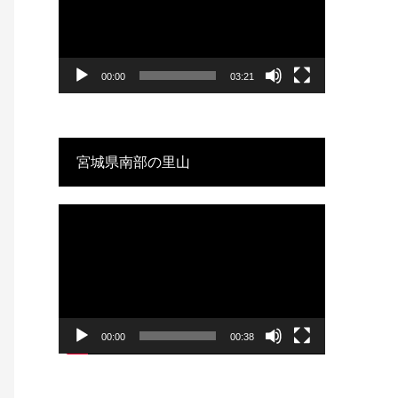
プ
レ
ー
ヤ
00:00
03:21
ー
宮城県南部の里山
動
画
プ
レ
ー
ヤ
00:00
00:38
ー