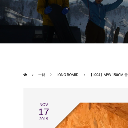
一覧
LONG BOARD
【L004】APW 150CM
NOV
17
2019